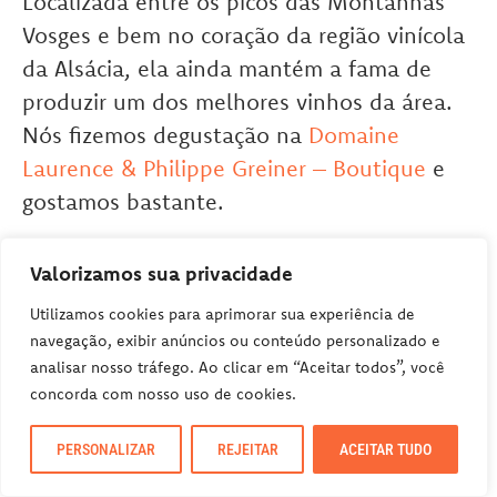
Localizada entre os picos das Montanhas
Vosges e bem no coração da região vinícola
da Alsácia, ela ainda mantém a fama de
produzir um dos melhores vinhos da área.
Nós fizemos degustação na
Domaine
Laurence & Philippe Greiner – Boutique
e
gostamos bastante.
Valorizamos sua privacidade
Riquewihr é famosa por suas casas
enxaimel datadas dos séculos XV e VXIII e o
Utilizamos cookies para aprimorar sua experiência de
navegação, exibir anúncios ou conteúdo personalizado e
dolder (Torre de defesa do século XIII), sem
analisar nosso tráfego. Ao clicar em “Aceitar todos”, você
dúvida, um museu a céu aberto.
concorda com nosso uso de cookies.
PERSONALIZAR
REJEITAR
ACEITAR TUDO
Durante a primavera e o verão ela fica cheia
de flores, enquanto na época no natal, ela