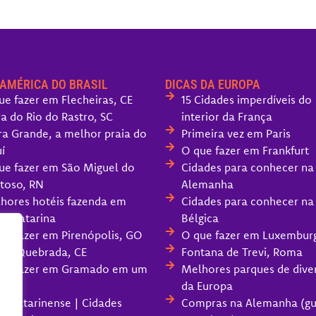
 AMÉRICA DO BRASIL
DICAS DA EUROPA
ue fazer em Flecheiras, CE
15 Cidades imperdíveis do
ra do Rio do Rastro, SC
interior da França
ra Grande, a melhor praia do
Primeira vez em Paris
í
O que fazer em Frankfurt
ue fazer em São Miguel do
Cidades para conhecer na
toso, RN
Alemanha
hores hotéis fazenda em
Cidades para conhecer na
ta Catarina
Bélgica
ue fazer em Pirenópolis, GO
O que fazer em Luxembur
oa Quebrada, CE
Fontana de Trevi, Roma
ue fazer em Gramado em um
Melhores parques de dive
da Europa
ra Catarinense | Cidades
Compras na Alemanha (gu