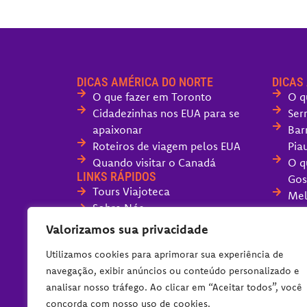
DICAS AMÉRICA DO NORTE
DICAS
O que fazer em Toronto
O q
Cidadezinhas nos EUA para se
Ser
apaixonar
Bar
Roteiros de viagem pelos EUA
Piau
Quando visitar o Canadá
O q
LINKS RÁPIDOS
Gos
Tours Viajoteca
Mel
Sobre Nós
San
Fale com o Viajoteca
Valorizamos sua privacidade
O q
Políticas do Blog
Can
Utilizamos cookies para aprimorar sua experiência de
O q
navegação, exibir anúncios ou conteúdo personalizado e
dia
analisar nosso tráfego. Ao clicar em “Aceitar todos”, você
Ser
concorda com nosso uso de cookies.