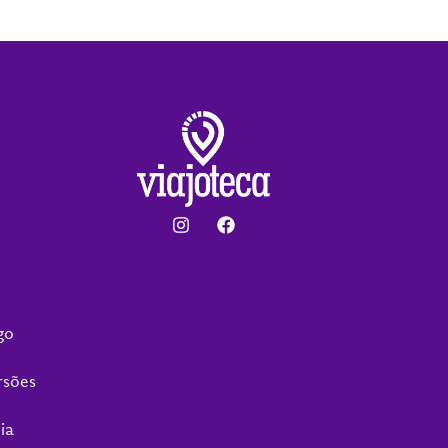
go
rsões
ia