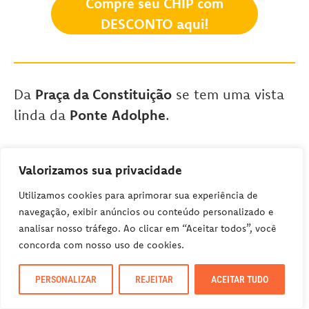
Compre seu CHIP com
DESCONTO aqui!
Da
Praça da Constituição
se tem uma vista
linda da
Ponte
Adolphe
.
PONTE ADOLPHE (PONT ADOLPHE)
Valorizamos sua privacidade
Também chamada de Ponte Nova (
Nei
Utilizamos cookies para aprimorar sua experiência de
Bréck
), ela foi construída entre 1900 e 1903,
navegação, exibir anúncios ou conteúdo personalizado e
analisar nosso tráfego. Ao clicar em “Aceitar todos”, você
durante o reinado do Grão-Duque
concorda com nosso uso de cookies.
Adolphe. Nesta época, ela foi a maior
ponte de arco de pedra do mundo.
PERSONALIZAR
REJEITAR
ACEITAR TUDO
Inclusive, ainda é uma das maiores pontes