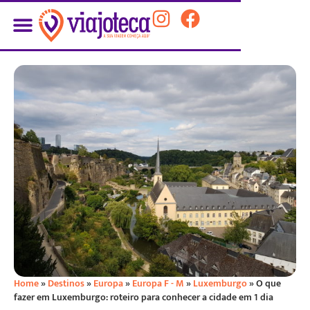
PLANEJE SUA VIAGEM
Home
»
Destinos
»
Europa
»
Europa F - M
»
Luxemburgo
»
O que
fazer em Luxemburgo: roteiro para conhecer a cidade em 1 dia