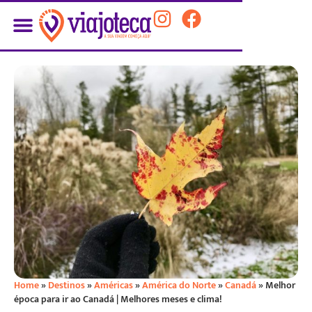
Home
»
Destinos
»
Américas
»
América do Norte
»
Canadá
»
Melhor
época para ir ao Canadá | Melhores meses e clima!