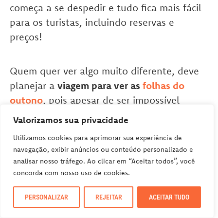
começa a se despedir e tudo fica mais fácil
para os turistas, incluindo reservas e
preços!
Quem quer ver algo muito diferente, deve
planejar a
viagem para ver as
folhas do
outono
, pois apesar de ser impossível
prever qual a melhor semana para ver o
Valorizamos sua privacidade
colorido do outono, geralmente entre a
Utilizamos cookies para aprimorar sua experiência de
segunda e terceira semana do mês se tem
navegação, exibir anúncios ou conteúdo personalizado e
mais chance de pegar o pico das cores.
analisar nosso tráfego. Ao clicar em “Aceitar todos”, você
concorda com nosso uso de cookies.
Sem dúvida, cada lugar e região as cores do
PERSONALIZAR
REJEITAR
ACEITAR TUDO
outono aconteces em semanas diferentes,