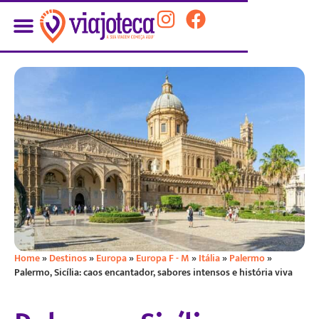
Home
»
Destinos
»
Europa
»
Europa F - M
»
Itália
»
Palermo
»
Palermo, Sicília: caos encantador, sabores intensos e história viva