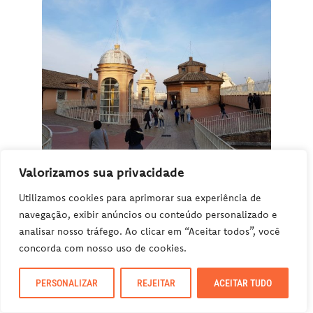
Valorizamos sua privacidade
Terraço
Utilizamos cookies para aprimorar sua experiência de
A subida do segundo trecho começa aqui e
navegação, exibir anúncios ou conteúdo personalizado e
a descida também retorna para este lugar.
analisar nosso tráfego. Ao clicar em “Aceitar todos”, você
Então, você pode optar por fazer a visita ao
concorda com nosso uso de cookies.
terraço neste primeiro momento, ou
PERSONALIZAR
REJEITAR
ACEITAR TUDO
somente depois, ao retornar do topo da
cúpula.