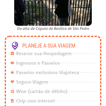
Do alto da Cúpula da Basílica de São Pedro
PLANEJE A SUA VIAGEM
Reserve sua Hospedagem
Ingressos e Passeios
Passeios exclusivos Viajoteca
Seguro Viagem
Wise (cartão de débito)
Chip com internet