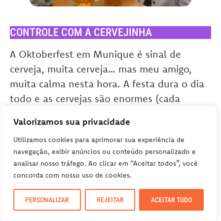
CONTROLE COM A CERVEJINHA
A Oktoberfest em Munique é sinal de
cerveja, muita cerveja… mas meu amigo,
muita calma nesta hora. A festa dura o dia
todo e as cervejas são enormes (cada
caneco tem UM LITRO).
Valorizamos sua privacidade
Utilizamos cookies para aprimorar sua experiência de
Então, não vá com muita sede ao pote…
navegação, exibir anúncios ou conteúdo personalizado e
ops, ao caneco. Você pode se considerar o
analisar nosso tráfego. Ao clicar em “Aceitar todos”, você
concorda com nosso uso de cookies.
maior bebedor de cerveja no Brasil, mas na
Alemanha a coisa muda de figura, e a
PERSONALIZAR
REJEITAR
ACEITAR TUDO
cerveja também.