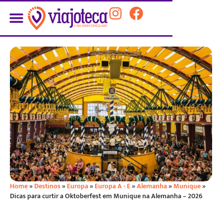
Home
»
Destinos
»
Europa
»
Europa A - E
»
Alemanha
»
Munique
»
Dicas para curtir a Oktoberfest em Munique na Alemanha – 2026