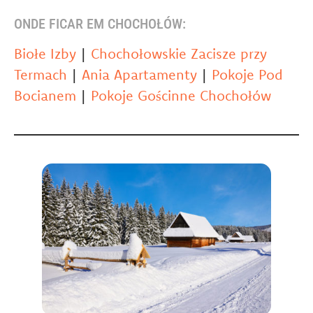
ONDE FICAR EM CHOCHOŁÓW:
Biołe Izby
|
Chochołowskie Zacisze przy
Termach
|
Ania Apartamenty
|
Pokoje Pod
Bocianem
|
Pokoje Gościnne Chochołów