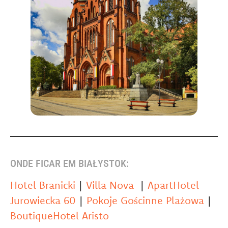
ONDE FICAR EM BIAŁYSTOK:
Hotel Branicki
|
Villa Nova
|
ApartHotel
Jurowiecka 60
|
Pokoje Gościnne Plażowa
|
BoutiqueHotel Aristo