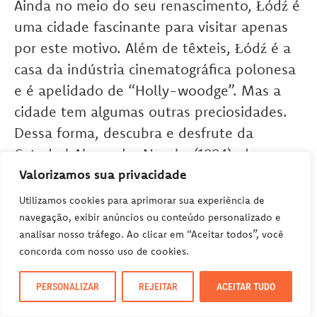
Ainda no meio do seu renascimento, Łódź é
uma cidade fascinante para visitar apenas
por este motivo. Além de têxteis, Łódź é a
casa da indústria cinematográfica polonesa
e é apelidado de “Holly-woodge”. Mas a
cidade tem algumas outras preciosidades.
Dessa forma, descubra e desfrute da
Catedral Alexander Nevsky (1884), do
Museu de Cinematografia e do Museu de
Valorizamos sua privacidade
Etnografia e Arqueologia. Além desses, não
Utilizamos cookies para aprimorar sua experiência de
perca o Cemitério Judaico.
navegação, exibir anúncios ou conteúdo personalizado e
analisar nosso tráfego. Ao clicar em “Aceitar todos”, você
concorda com nosso uso de cookies.
PERSONALIZAR
REJEITAR
ACEITAR TUDO