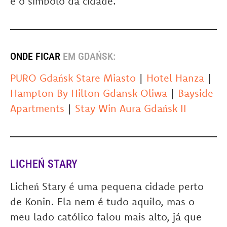
é o
símbolo da cidade.
ONDE FICAR
EM GDAŃSK:
PURO Gdańsk Stare Miasto
|
Hotel Hanza
|
Hampton By Hilton Gdansk Oliwa
|
Bayside
Apartments
|
Stay Win Aura Gdańsk II
LICHEŃ STARY
Licheń Stary é uma pequena cidade perto
de Konin. Ela nem é tudo aquilo, mas o
meu lado católico falou mais alto, já que