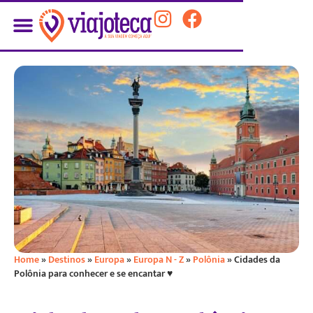
Home
»
Destinos
»
Europa
»
Europa N - Z
»
Polônia
»
Cidades da
Polônia para conhecer e se encantar ♥