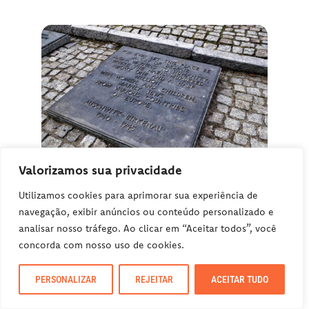
Valorizamos sua privacidade
Utilizamos cookies para aprimorar sua experiência de
Saindo de Cracóvia: compre aqui sua visita
navegação, exibir anúncios ou conteúdo personalizado e
analisar nosso tráfego. Ao clicar em “Aceitar todos”, você
guiada a Auschwitz-Birkenau
concorda com nosso uso de cookies.
BIRKENAU
PERSONALIZAR
REJEITAR
ACEITAR TUDO