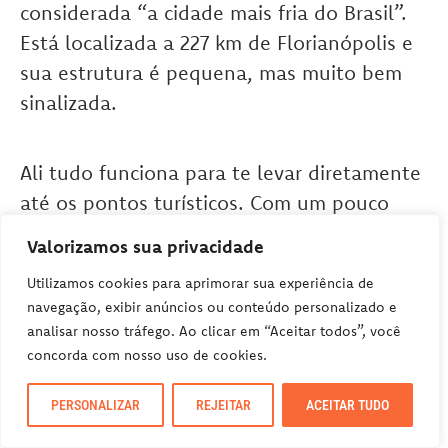
considerada “a cidade mais fria do Brasil”.
Está localizada a 227 km de Florianópolis e
sua estrutura é pequena, mas muito bem
sinalizada.
Ali tudo funciona para te levar diretamente
até os pontos turísticos. Com um pouco
mais de 25 mil habitantes, o município
Valorizamos sua privacidade
de São Joaquim tem três ingredientes que
Utilizamos cookies para aprimorar sua experiência de
fazem com que a cidade seja um dos
navegação, exibir anúncios ou conteúdo personalizado e
roteiros mais procurados de Santa Catarina:
analisar nosso tráfego. Ao clicar em “Aceitar todos”, você
neve, maçã e vinho.
concorda com nosso uso de cookies.
PERSONALIZAR
REJEITAR
ACEITAR TUDO