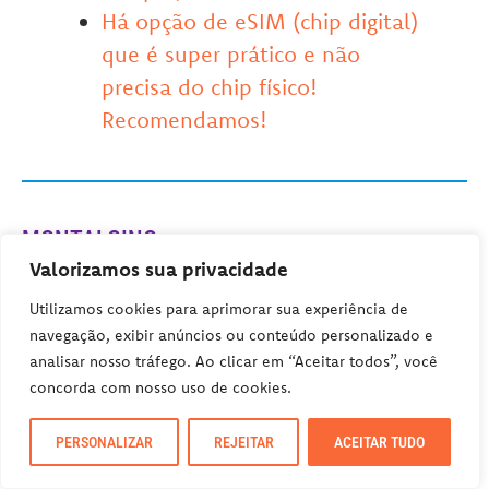
Há opção de eSIM (chip digital)
que é super prático e não
precisa do chip físico!
Recomendamos!
MONTALCINO
Valorizamos sua privacidade
Menor do que Montepulciano, Montalcino
Utilizamos cookies para aprimorar sua experiência de
também é menos turística, apesar de sua
navegação, exibir anúncios ou conteúdo personalizado e
reivindicação à fama. Afinal, é ali que se
analisar nosso tráfego. Ao clicar em “Aceitar todos”, você
produz o
Brunello di Montalcino
, muitas
concorda com nosso uso de cookies.
vezes considerado o melhor vinho da Itália.
PERSONALIZAR
REJEITAR
ACEITAR TUDO
Então, os amantes do vinho não podem
deixar de conhecer a cidade de 5 mil