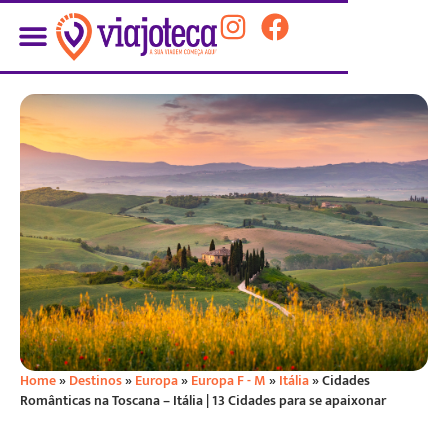
Home
»
Destinos
»
Europa
»
Europa F - M
»
Itália
»
Cidades
Românticas na Toscana – Itália | 13 Cidades para se apaixonar