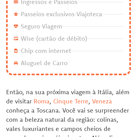
Ingressos e Passeios
Passeios exclusivos Viajoteca
Seguro Viagem
Wise (cartão de débito)
Chip com internet
Aluguel de Carro
Então, na sua próxima viagem à Itália, além
de visitar
Roma
,
Cinque Terre
,
Veneza
conheça a Toscana. Você vai se surpreender
com a beleza natural da região: colinas,
vales luxuriantes e campos cheios de