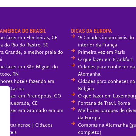
 AMÉRICA DO BRASIL
DICAS DA EUROPA
ue fazer em Flecheiras, CE
15 Cidades imperdíveis do
ra do Rio do Rastro, SC
interior da França
ra Grande, a melhor praia do
Primeira vez em Paris
í
O que fazer em Frankfurt
ue fazer em São Miguel do
Cidades para conhecer na
toso, RN
Alemanha
hores hotéis fazenda em
Cidades para conhecer na
ta Catarina
Bélgica
ue fazer em Pirenópolis, GO
O que fazer em Luxembur
oa Quebrada, CE
Fontana de Trevi, Roma
ue fazer em Gramado em um
Melhores parques de dive
da Europa
ra Catarinense | Cidades
Compras na Alemanha (gu
erdíveis
completo)