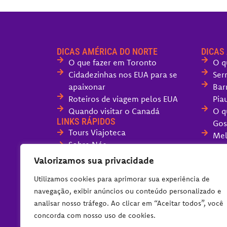
DICAS AMÉRICA DO NORTE
DICAS
O que fazer em Toronto
O q
Cidadezinhas nos EUA para se
Ser
apaixonar
Bar
Roteiros de viagem pelos EUA
Piau
Quando visitar o Canadá
O q
LINKS RÁPIDOS
Gos
Tours Viajoteca
Mel
Sobre Nós
San
Fale com o Viajoteca
O q
Valorizamos sua privacidade
Políticas do Blog
Can
Utilizamos cookies para aprimorar sua experiência de
O q
navegação, exibir anúncios ou conteúdo personalizado e
dia
analisar nosso tráfego. Ao clicar em “Aceitar todos”, você
Ser
concorda com nosso uso de cookies.
Imp