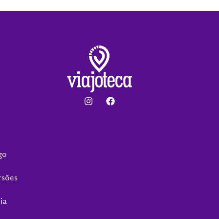
go
rsões
ia