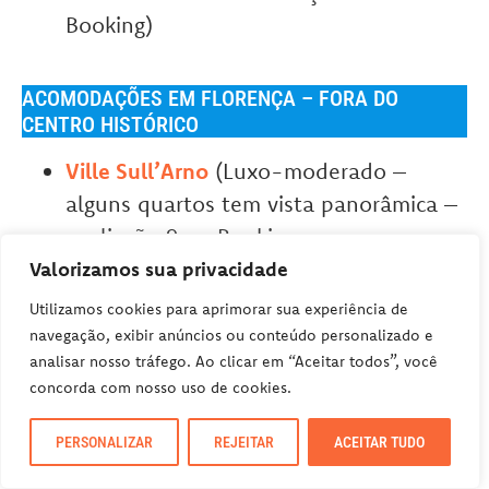
Booking)
ACOMODAÇÕES EM FLORENÇA – FORA DO
CENTRO HISTÓRICO
Ville Sull’Arno
(Luxo-moderado –
alguns quartos tem vista panorâmica –
avaliação 9 no Booking
Villa il Leone
(Moderado, apartamento
Valorizamos sua privacidade
há 6km do Duomo – avaliação 9.5 no
Utilizamos cookies para aprimorar sua experiência de
Booking)
navegação, exibir anúncios ou conteúdo personalizado e
analisar nosso tráfego. Ao clicar em “Aceitar todos”, você
Ostello Tasso
(Hostel, um pouquinho
concorda com nosso uso de cookies.
fora do anel – avaliação 8 no Booking)
PERSONALIZAR
REJEITAR
ACEITAR TUDO
ARTESANATO E MODA COM ALMA