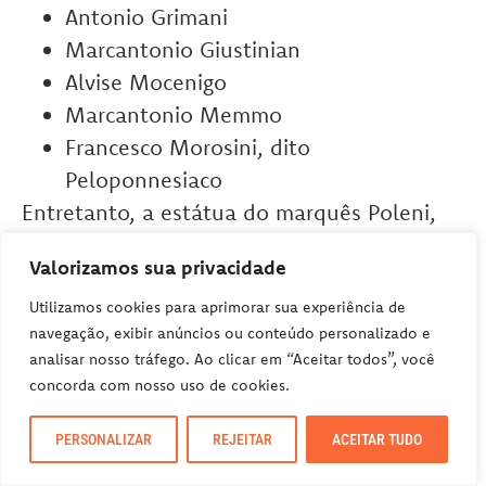
Antonio Grimani
Marcantonio Giustinian
Alvise Mocenigo
Marcantonio Memmo
Francesco Morosini, dito
Peloponnesiaco
Entretanto, a estátua do marquês Poleni,
esculpida por Antonio Canova em 1780 foi
Valorizamos sua privacidade
transferida para o Museu Eremitani. Dessa
forma, ela foi substituída por uma cópia
Utilizamos cookies para aprimorar sua experiência de
navegação, exibir anúncios ou conteúdo personalizado e
feita por Luigi Strazzabosco.
analisar nosso tráfego. Ao clicar em “Aceitar todos”, você
concorda com nosso uso de cookies.
PERSONALIZAR
REJEITAR
ACEITAR TUDO