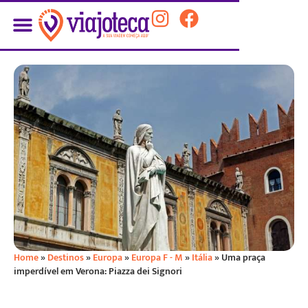
Home
»
Destinos
»
Europa
»
Europa F - M
»
Itália
»
Uma praça
imperdível em Verona: Piazza dei Signori