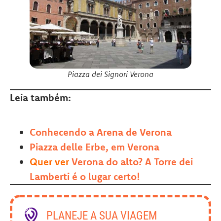
Piazza dei Signori Verona
Leia também:
Conhecendo a Arena de Verona
Piazza delle Erbe, em Verona
Quer ver
Verona do alto? A Torre dei
Lamberti é o lugar certo!
PLANEJE A SUA VIAGEM