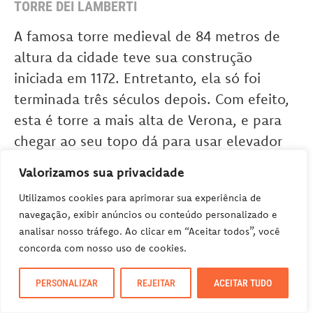
TORRE DEI LAMBERTI
A famosa torre medieval de 84 metros de
altura da cidade teve sua construção
iniciada em 1172. Entretanto, ela só foi
terminada três séculos depois. Com efeito,
esta é torre a mais alta de Verona, e para
chegar ao seu topo dá para usar elevador
ou escadas. Uma entrada um pouco
Valorizamos sua privacidade
escondida dentro da praça do
Mercato
Utilizamos cookies para aprimorar sua experiência de
Vecchio
leva ao elevador que dá acesso ao
navegação, exibir anúncios ou conteúdo personalizado e
topo da Torre dei Lamberti. Sem dúvida,
analisar nosso tráfego. Ao clicar em “Aceitar todos”, você
uma visita imperdível. Afinal, esta torre
concorda com nosso uso de cookies.
oferece uma das vistas mais linda da cidade
PERSONALIZAR
REJEITAR
ACEITAR TUDO
de Verona!