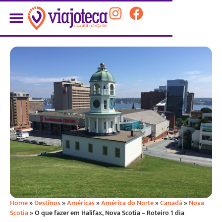
Home
»
Destinos
»
Américas
»
América do Norte
»
Canadá
»
Nova
Scotia
»
O que fazer em Halifax, Nova Scotia – Roteiro 1 dia