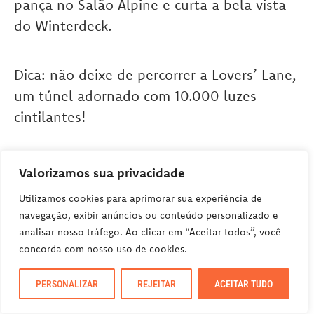
pança no Salão Alpine e curta a bela vista
do Winterdeck.
Dica: não deixe de percorrer a Lovers’ Lane,
um túnel adornado com 10.000 luzes
cintilantes!
E isso é só o começo, o resto, vou deixar
Valorizamos sua privacidade
para você se surpreender!
Utilizamos cookies para aprimorar sua experiência de
navegação, exibir anúncios ou conteúdo personalizado e
analisar nosso tráfego. Ao clicar em “Aceitar todos”, você
Quando: 13/Nov a 24/Dez/2024
concorda com nosso uso de cookies.
Que horas: variado [
veja aqui
]
Onde: Jack Poole Plaza – 1055 Canada
PERSONALIZAR
REJEITAR
ACEITAR TUDO
Place, Vancouver