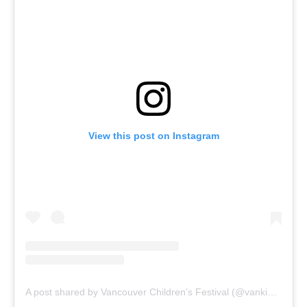
View this post on Instagram
A post shared by Vancouver Children’s Festival (@vankidsfest)
o