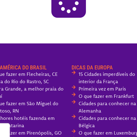
 AMÉRICA DO BRASIL
DICAS DA EUROPA
ue fazer em Flecheiras, CE
15 Cidades imperdíveis do
ra do Rio do Rastro, SC
interior da França
ra Grande, a melhor praia do
Primeira vez em Paris
í
O que fazer em Frankfurt
ue fazer em São Miguel do
Cidades para conhecer na
toso, RN
Alemanha
hores hotéis fazenda em
Cidades para conhecer na
ta Catarina
Bélgica
ue fazer em Pirenópolis, GO
O que fazer em Luxembur