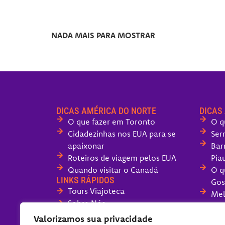
NADA MAIS PARA MOSTRAR
DICAS AMÉRICA DO NORTE
DICAS
O que fazer em Toronto
O q
Cidadezinhas nos EUA para se
Ser
apaixonar
Bar
Roteiros de viagem pelos EUA
Piau
Quando visitar o Canadá
O q
LINKS RÁPIDOS
Gos
Tours Viajoteca
Mel
Sobre Nós
San
Fale com o Viajoteca
Valorizamos sua privacidade
O q