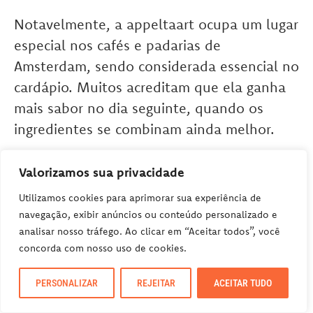
Notavelmente, a appeltaart ocupa um lugar
especial nos cafés e padarias de
Amsterdam, sendo considerada essencial no
cardápio. Muitos acreditam que ela ganha
mais sabor no dia seguinte, quando os
ingredientes se combinam ainda melhor.
Valorizamos sua privacidade
Assim, desfrutar de uma fatia de appeltaart
quente acompanhada de uma xícara de
Utilizamos cookies para aprimorar sua experiência de
navegação, exibir anúncios ou conteúdo personalizado e
café é uma experiência obrigatória para
analisar nosso tráfego. Ao clicar em “Aceitar todos”, você
quem visita a cidade.
concorda com nosso uso de cookies.
PERSONALIZAR
REJEITAR
ACEITAR TUDO
COMIDA TÍPICA DA HOLANDA | KIBBELING