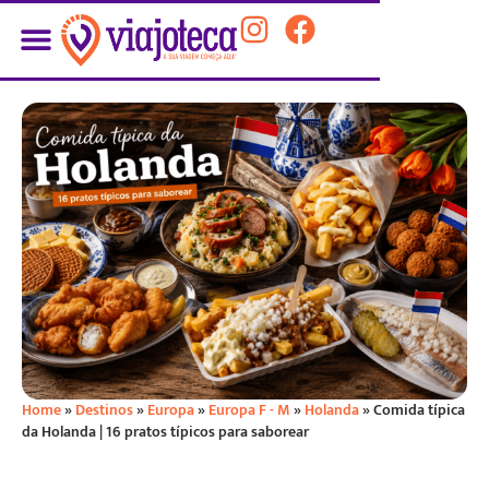
Home
»
Destinos
»
Europa
»
Europa F - M
»
Holanda
»
Comida típica
da Holanda | 16 pratos típicos para saborear