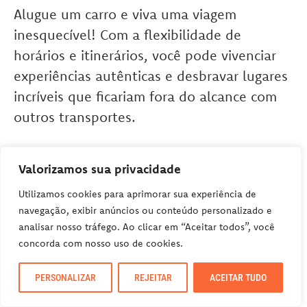
Alugue um carro e viva uma viagem
inesquecível! Com a flexibilidade de
horários e itinerários, você pode vivenciar
experiências autênticas e desbravar lugares
incríveis que ficariam fora do alcance com
outros transportes.
Alugue seu carro com desconto aqui!
Valorizamos sua privacidade
Utilizamos cookies para aprimorar sua experiência de
navegação, exibir anúncios ou conteúdo personalizado e
analisar nosso tráfego. Ao clicar em “Aceitar todos”, você
concorda com nosso uso de cookies.
PERSONALIZAR
REJEITAR
ACEITAR TUDO
Leia também: