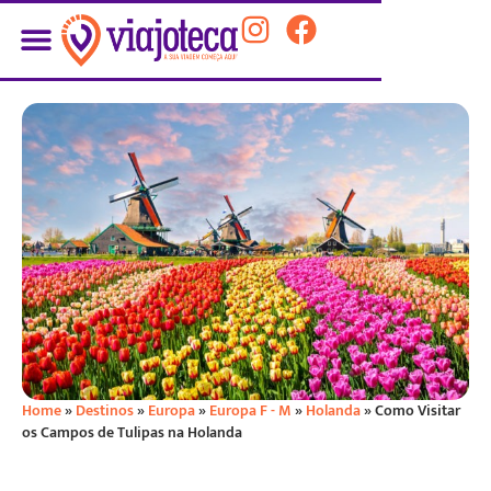
Home
»
Destinos
»
Europa
»
Europa F - M
»
Holanda
»
Como Visitar
os Campos de Tulipas na Holanda