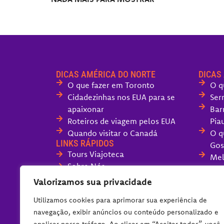
DICAS AMÉRICA DO NORTE
DICAS
O que fazer em Toronto
O q
Cidadezinhas nos EUA para se
Ser
apaixonar
Bar
Roteiros de viagem pelos EUA
Piau
Quando visitar o Canadá
O q
LINKS RÁPIDOS
Gos
Tours Viajoteca
Mel
Sobre Nós
San
Fale com o Viajoteca
Valorizamos sua privacidade
O q
Políticas do Blog
Can
Utilizamos cookies para aprimorar sua experiência de
O q
navegação, exibir anúncios ou conteúdo personalizado e
dia