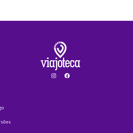
go
rsões