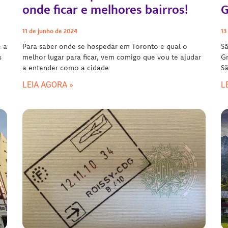
onde ficar e melhores bairros!
G
11 de junho de 2024
13
é a
Para saber onde se hospedar em Toronto e qual o
Sã
s
melhor lugar para ficar, vem comigo que vou te ajudar
Gr
a entender como a cidade
S
LEIA AGORA »
L