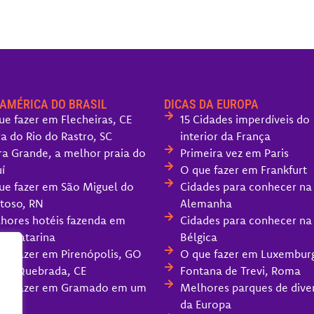
 AMÉRICA DO BRASIL
DICAS DA EUROPA
ue fazer em Flecheiras, CE
15 Cidades imperdíveis do
ra do Rio do Rastro, SC
interior da França
ra Grande, a melhor praia do
Primeira vez em Paris
í
O que fazer em Frankfurt
ue fazer em São Miguel do
Cidades para conhecer na
toso, RN
Alemanha
hores hotéis fazenda em
Cidades para conhecer na
ta Catarina
Bélgica
ue fazer em Pirenópolis, GO
O que fazer em Luxembur
oa Quebrada, CE
Fontana de Trevi, Roma
ue fazer em Gramado em um
Melhores parques de dive
da Europa