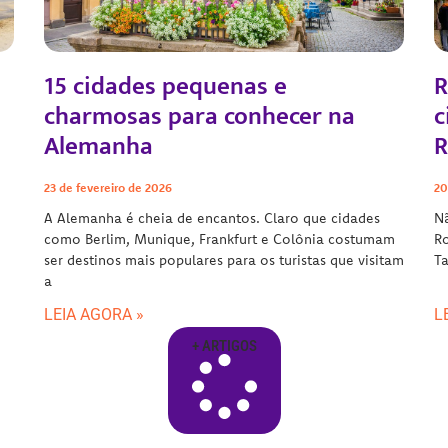
15 cidades pequenas e
R
charmosas para conhecer na
c
Alemanha
R
23 de fevereiro de 2026
20
A Alemanha é cheia de encantos. Claro que cidades
Nã
como Berlim, Munique, Frankfurt e Colônia costumam
R
ser destinos mais populares para os turistas que visitam
T
a
LEIA AGORA »
L
+ ARTIGOS