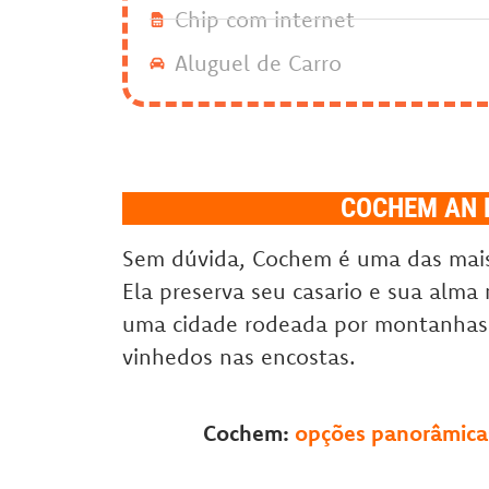
Chip com internet
Aluguel de Carro
COCHEM AN 
Sem dúvida, Cochem é uma das mais 
Ela preserva seu casario e sua alma
uma cidade rodeada por montanhas 
vinhedos nas encostas.
Cochem:
opções panorâmicas