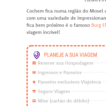
Cochem fica numa região do Mosel 
com uma variedade de impressionant
fica bem próximo é o famoso
Burg E
viagem incrível!
PLANEJE A SUA VIAGEM
Reserve sua Hospedagem
Ingressos e Passeios
Passeios exclusivos Viajoteca
Seguro Viagem
Wise (cartão de débito)