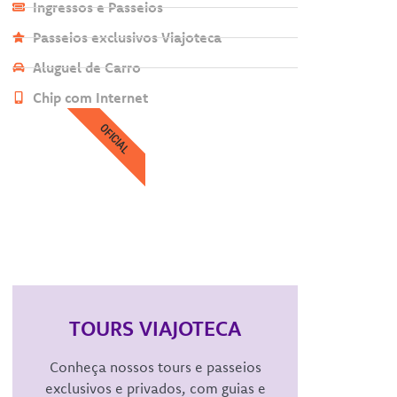
Ingressos e Passeios
Passeios exclusivos Viajoteca
Aluguel de Carro
Chip com Internet
OFICIAL
TOURS VIAJOTECA
Conheça nossos tours e passeios
exclusivos e privados, com guias e