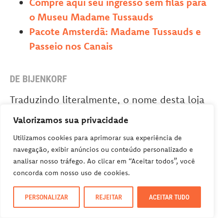
Compre aqui seu ingresso sem filas para
o Museu Madame Tussauds
Pacote Amsterdã: Madame Tussauds e
Passeio nos Canais
DE BIJENKORF
Traduzindo literalmente, o nome desta loja
de departamentos significa “a Colméia” em
Valorizamos sua privacidade
holandês. A famosa cadeia de lojas da
Utilizamos cookies para aprimorar sua experiência de
Holanda foi fundada em 1870 e vende as
navegação, exibir anúncios ou conteúdo personalizado e
marcas mais caras e badaladas do planeta.
analisar nosso tráfego. Ao clicar em “Aceitar todos”, você
Então, se você está procurando algo
concorda com nosso uso de cookies.
especial (e caro), certamente este é o lugar
PERSONALIZAR
REJEITAR
ACEITAR TUDO
para encontrar.