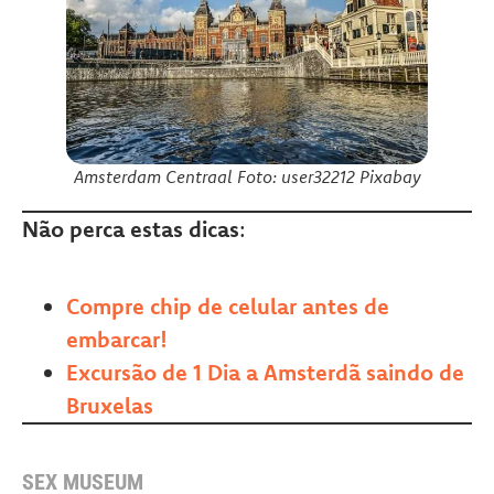
Amsterdam Centraal Foto: user32212 Pixabay
Não perca estas dicas
:
Compre chip de celular antes de
embarcar!
Excursão de 1 Dia a Amsterdã saindo de
Bruxelas
SEX MUSEUM