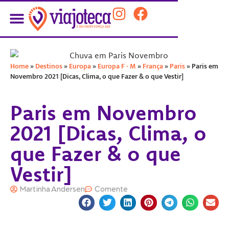
PLANEJE SUA VIAGEM
Home
»
Destinos
»
Europa
»
Europa F - M
»
França
»
Paris
»
Paris em
Novembro 2021 [Dicas, Clima, o que Fazer & o que Vestir]
Paris em Novembro
2021 [Dicas, Clima, o
que Fazer & o que
Vestir]
Martinha Andersen
Comente