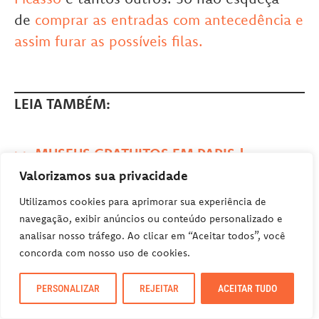
de
comprar as entradas com antecedência e
assim furar as possíveis filas.
LEIA TAMBÉM:
>>
MUSEUS GRATUITOS EM PARIS |
CONHEÇA + DA HISTÓRIA DE PARIS
Valorizamos sua privacidade
>>
MUSEU DO LOUVRE EM PARIS – DICAS
Utilizamos cookies para aprimorar sua experiência de
PARA UMA VISITA PERFEITA
navegação, exibir anúncios ou conteúdo personalizado e
analisar nosso tráfego. Ao clicar em “Aceitar todos”, você
concorda com nosso uso de cookies.
PERSONALIZAR
REJEITAR
ACEITAR TUDO