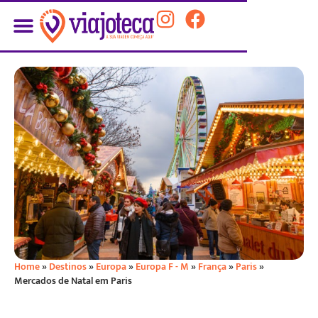
Home
»
Destinos
»
Europa
»
Europa F - M
»
França
»
Paris
»
Mercados de Natal em Paris