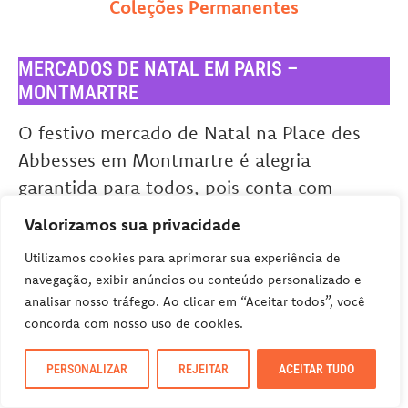
Coleções Permanentes
MERCADOS DE NATAL EM PARIS –
MONTMARTRE
O festivo mercado de Natal na Place des
Abbesses em Montmartre é alegria
garantida para todos, pois conta com
vendedores de artigos decorativos, vinho
Valorizamos sua privacidade
quente, crepes e outras delícias. Também
Utilizamos cookies para aprimorar sua experiência de
oferece belas vistas panorâmicas da cidade
navegação, exibir anúncios ou conteúdo personalizado e
do alto, por isso não deixe de parar para
analisar nosso tráfego. Ao clicar em “Aceitar todos”, você
apreciar a vista deslumbrante enquanto
concorda com nosso uso de cookies.
compra presentes de natal.
PERSONALIZAR
REJEITAR
ACEITAR TUDO