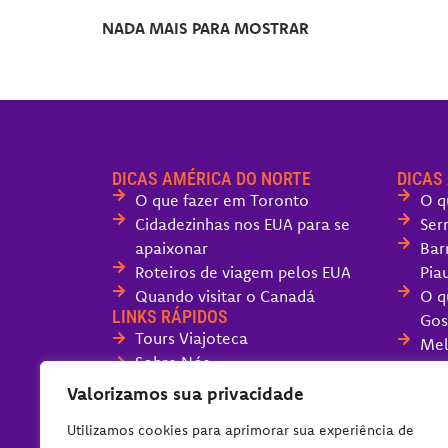
NADA MAIS PARA MOSTRAR
DICAS AMÉRICA DO NORTE
DICAS
O que fazer em Toronto
O q
Cidadezinhas nos EUA para se
Ser
apaixonar
Bar
Roteiros de viagem pelos EUA
Piau
Quando visitar o Canadá
O q
LINKS RÁPIDOS
Gos
Tours Viajoteca
Mel
Sobre Nós
San
Fale com o Viajoteca
Valorizamos sua privacidade
O q
Políticas do Blog
Can
Utilizamos cookies para aprimorar sua experiência de
O q