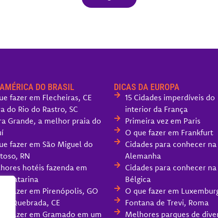
 AMÉRICA DO BRASIL
DICAS DA EUROPA
ue fazer em Flecheiras, CE
15 Cidades imperdíveis do
ra do Rio do Rastro, SC
interior da França
ra Grande, a melhor praia do
Primeira vez em Paris
í
O que fazer em Frankfurt
ue fazer em São Miguel do
Cidades para conhecer na
toso, RN
Alemanha
hores hotéis fazenda em
Cidades para conhecer na
ta Catarina
Bélgica
ue fazer em Pirenópolis, GO
O que fazer em Luxembur
oa Quebrada, CE
Fontana de Trevi, Roma
ue fazer em Gramado em um
Melhores parques de dive