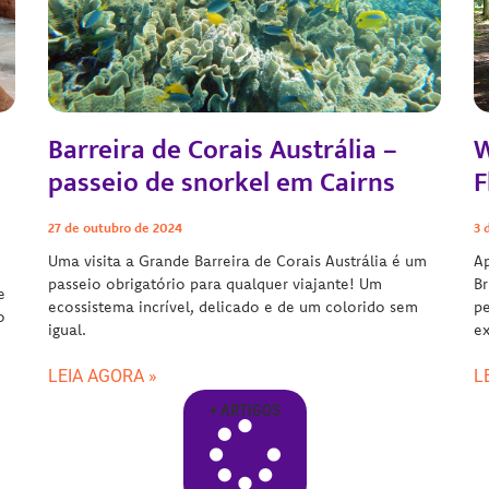
Barreira de Corais Austrália –
W
passeio de snorkel em Cairns
F
27 de outubro de 2024
3 
Uma visita a Grande Barreira de Corais Austrália é um
A
passeio obrigatório para qualquer viajante! Um
Br
e
ecossistema incrível, delicado e de um colorido sem
p
o
igual.
e
LEIA AGORA »
L
+ ARTIGOS