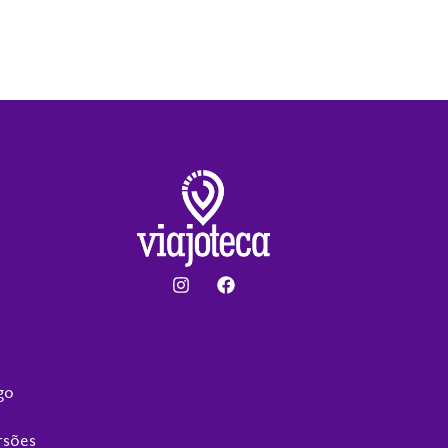
go
rsões