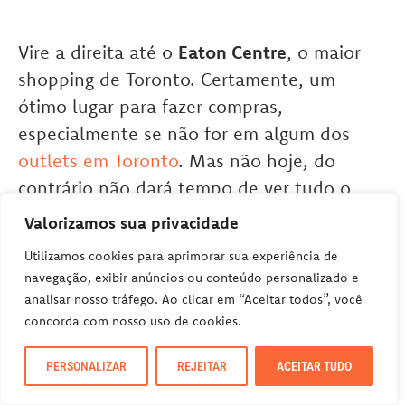
Vire a direita até o
Eaton Centre
, o maior
shopping de Toronto. Certamente, um
ótimo lugar para fazer compras,
especialmente se não for em algum dos
outlets em Toronto
. Mas não hoje, do
contrário não dará tempo de ver tudo o
que programamos para o dia!
Valorizamos sua privacidade
Utilizamos cookies para aprimorar sua experiência de
Em frente ao shopping, na Queen St., fica a
navegação, exibir anúncios ou conteúdo personalizado e
analisar nosso tráfego. Ao clicar em “Aceitar todos”, você
loja de departamento
The Bay
(HBC), um
concorda com nosso uso de cookies.
dos ícones do comércio do Canadá,
fundada em 1670. A propósito, durante o
PERSONALIZAR
REJEITAR
ACEITAR TUDO
natal, suas vitrines ficam lindas.