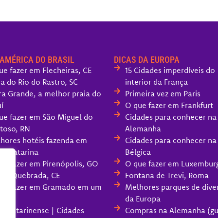
 AMÉRICA DO BRASIL
DICAS DA EUROPA
ue fazer em Flecheiras, CE
15 Cidades imperdíveis do
ra do Rio do Rastro, SC
interior da França
ra Grande, a melhor praia do
Primeira vez em Paris
í
O que fazer em Frankfurt
ue fazer em São Miguel do
Cidades para conhecer na
toso, RN
Alemanha
hores hotéis fazenda em
Cidades para conhecer na
ta Catarina
Bélgica
ue fazer em Pirenópolis, GO
O que fazer em Luxembur
oa Quebrada, CE
Fontana de Trevi, Roma
ue fazer em Gramado em um
Melhores parques de dive
da Europa
ra Catarinense | Cidades
Compras na Alemanha (gu