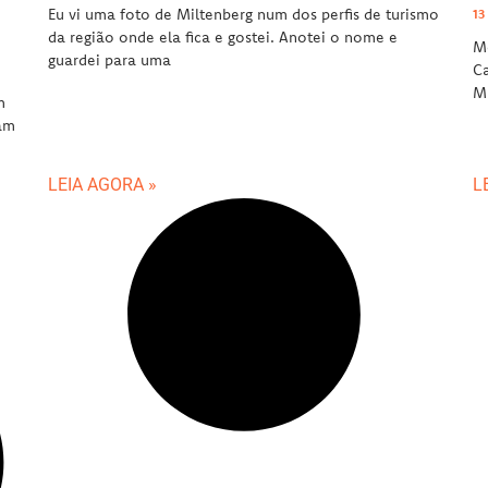
Eu vi uma foto de Miltenberg num dos perfis de turismo
13
da região onde ela fica e gostei. Anotei o nome e
Me
guardei para uma
Ca
Mü
m
tam
LEIA AGORA »
L