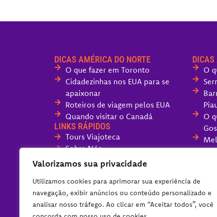
DICAS AMÉRICA DO NORTE
DICAS
O que fazer em Toronto
O q
Cidadezinhas nos EUA para se
Ser
apaixonar
Bar
Roteiros de viagem pelos EUA
Piau
Quando visitar o Canadá
O q
LINKS RÁPIDOS
Gos
Tours Viajoteca
Mel
Sobre Nós
San
Fale com o Viajoteca
O q
Valorizamos sua privacidade
Políticas do Blog
Can
Utilizamos cookies para aprimorar sua experiência de
O q
navegação, exibir anúncios ou conteúdo personalizado e
dia
analisar nosso tráfego. Ao clicar em “Aceitar todos”, você
Ser
concorda com nosso uso de cookies.