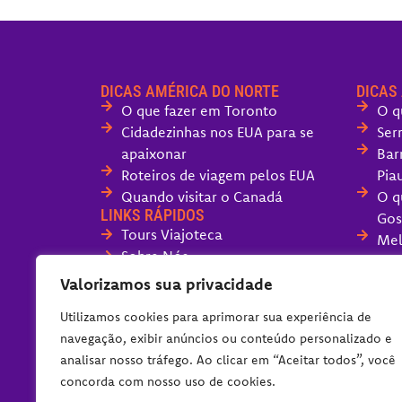
DICAS AMÉRICA DO NORTE
DICAS
O que fazer em Toronto
O q
Cidadezinhas nos EUA para se
Ser
apaixonar
Bar
Roteiros de viagem pelos EUA
Piau
Quando visitar o Canadá
O q
LINKS RÁPIDOS
Gos
Tours Viajoteca
Mel
Sobre Nós
San
Fale com o Viajoteca
O q
Valorizamos sua privacidade
Políticas do Blog
Can
Utilizamos cookies para aprimorar sua experiência de
O q
navegação, exibir anúncios ou conteúdo personalizado e
dia
analisar nosso tráfego. Ao clicar em “Aceitar todos”, você
Ser
concorda com nosso uso de cookies.
Imp