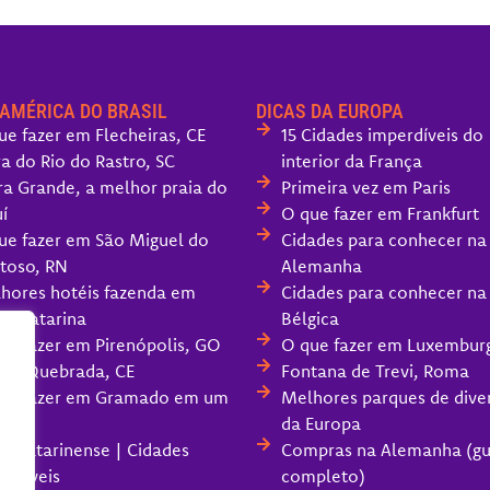
 AMÉRICA DO BRASIL
DICAS DA EUROPA
ue fazer em Flecheiras, CE
15 Cidades imperdíveis do
ra do Rio do Rastro, SC
interior da França
ra Grande, a melhor praia do
Primeira vez em Paris
í
O que fazer em Frankfurt
ue fazer em São Miguel do
Cidades para conhecer na
toso, RN
Alemanha
hores hotéis fazenda em
Cidades para conhecer na
ta Catarina
Bélgica
ue fazer em Pirenópolis, GO
O que fazer em Luxembur
oa Quebrada, CE
Fontana de Trevi, Roma
ue fazer em Gramado em um
Melhores parques de dive
da Europa
ra Catarinense | Cidades
Compras na Alemanha (gu
erdíveis
completo)