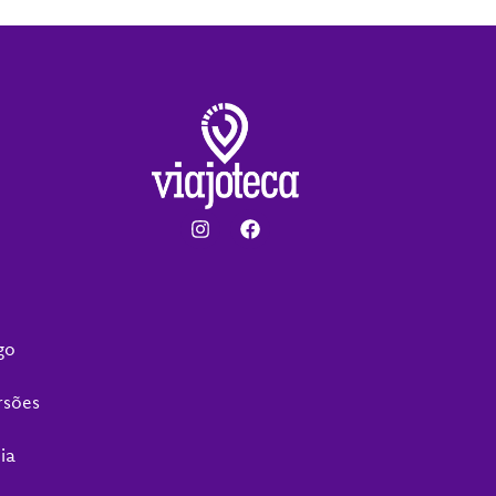
go
rsões
ia