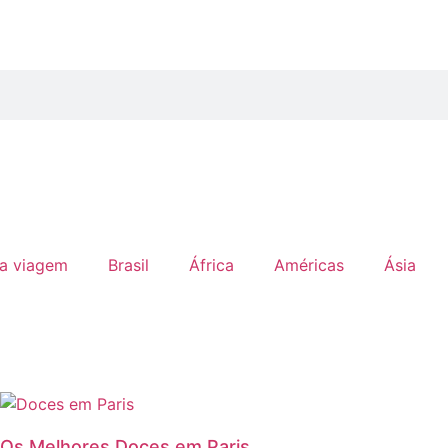
ua viagem
Brasil
África
Américas
Ásia
Os Melhores Doces em Paris