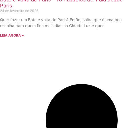
Paris
24 de fevereiro de 2026
Quer fazer um Bate e volta de Paris? Então, saiba que é uma boa
escolha para quem fica mais dias na Cidade Luz e quer
LEIA AGORA »