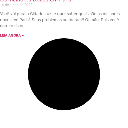
14 de junho de 2022
Você vai para a Cidade Luz, e quer saber quais são os melhores
doces em Paris? Seus problemas acabaram!! Ou não. Pois você
corre o risco
LEIA AGORA »