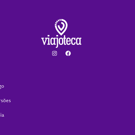
go
rsões
ia