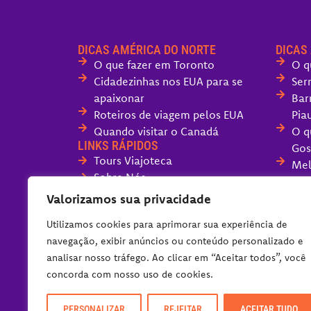
DICAS AMÉRICA DO NORTE
DICAS
O que fazer em Toronto
O q
Cidadezinhas nos EUA para se
Ser
apaixonar
Bar
Roteiros de viagem pelos EUA
Piau
Quando visitar o Canadá
O q
LINKS RÁPIDOS
Gos
Tours Viajoteca
Mel
Sobre Nós
San
Fale com o Viajoteca
O q
Valorizamos sua privacidade
Políticas do Blog
Can
Utilizamos cookies para aprimorar sua experiência de
O q
navegação, exibir anúncios ou conteúdo personalizado e
dia
analisar nosso tráfego. Ao clicar em “Aceitar todos”, você
Ser
concorda com nosso uso de cookies.
Imp
PERSONALIZAR
REJEITAR
ACEITAR TUDO