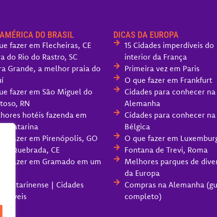
 AMÉRICA DO BRASIL
DICAS DA EUROPA
ue fazer em Flecheiras, CE
15 Cidades imperdíveis do
ra do Rio do Rastro, SC
interior da França
ra Grande, a melhor praia do
Primeira vez em Paris
í
O que fazer em Frankfurt
ue fazer em São Miguel do
Cidades para conhecer na
toso, RN
Alemanha
hores hotéis fazenda em
Cidades para conhecer na
ta Catarina
Bélgica
ue fazer em Pirenópolis, GO
O que fazer em Luxembur
oa Quebrada, CE
Fontana de Trevi, Roma
ue fazer em Gramado em um
Melhores parques de dive
da Europa
ra Catarinense | Cidades
Compras na Alemanha (gu
erdíveis
completo)