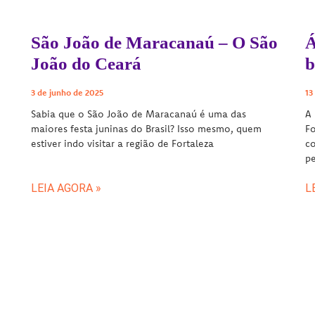
São João de Maracanaú – O São
Á
João do Ceará
b
3 de junho de 2025
13
Sabia que o São João de Maracanaú é uma das
A 
maiores festa juninas do Brasil? Isso mesmo, quem
Fo
estiver indo visitar a região de Fortaleza
co
pe
LEIA AGORA »
L