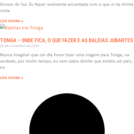
Grosso do Sul. Eu fiquei realmente encantada com o que vi na minha
curta
LEIA AGORA »
TONGA – 0NDE FICA, O QUE FAZER E AS BALEIAS JUBARTES
25 de novembro de 2024
Nunca imaginei que um dia fosse fazer uma viagem para Tonga, na
verdade, por muito tempo, eu nem sabia direito que existia um país,
no
LEIA AGORA »