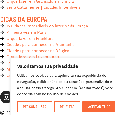
O que fazer em Gramado em um dia
Serra Catarinense | Cidades Imperdíveis
DICAS DA EUROPA
15 Cidades imperdíveis do interior da França
Primeira vez em Paris
O que fazer em Frankfurt
Cidades para conhecer na Alemanha
Cidades para conhecer na Bélgica
O que fazer em Luxemburgo
Fontana de Trevi, Roma
Valorizamos sua privacidade
Melhores parques de diversões da Europa
Compras na Alemanha (guia completo)
Utilizamos cookies para aprimorar sua experiência de
navegação, exibir anúncios ou conteúdo personalizado e
analisar nosso tráfego. Ao clicar em “Aceitar todos”, você
concorda com nosso uso de cookies.
PERSONALIZAR
REJEITAR
ACEITAR TUDO
2026 Viajoteca. Todos os Direitos Reservados.