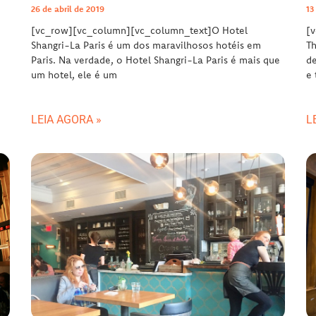
26 de abril de 2019
13
[vc_row][vc_column][vc_column_text]O Hotel
[
Shangri-La Paris é um dos maravilhosos hotéis em
Th
Paris. Na verdade, o Hotel Shangri-La Paris é mais que
de
um hotel, ele é um
e 
LEIA AGORA »
L