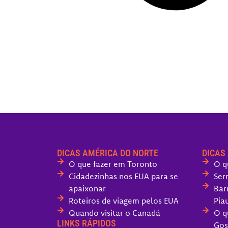
DICAS AMÉRICA DO NORTE
DICAS
O que fazer em Toronto
O q
Cidadezinhas nos EUA para se
Ser
apaixonar
Bar
Roteiros de viagem pelos EUA
Piau
Quando visitar o Canadá
O q
LINKS RÁPIDOS
Gos