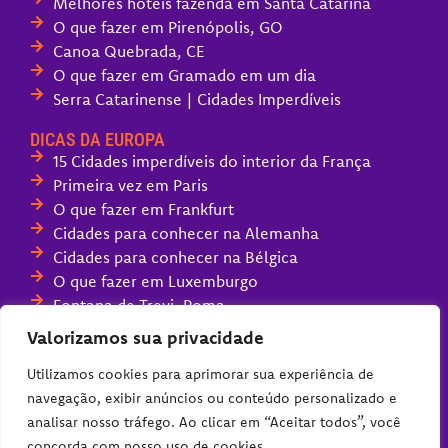
Melhores hotéis fazenda em Santa Catarina
O que fazer em Pirenópolis, GO
Canoa Quebrada, CE
O que fazer em Gramado em um dia
Serra Catarinense | Cidades Imperdíveis
DICAS DA EUROPA
15 Cidades imperdíveis do interior da França
Primeira vez em Paris
O que fazer em Frankfurt
Cidades para conhecer na Alemanha
Cidades para conhecer na Bélgica
O que fazer em Luxemburgo
Fontana de Trevi, Roma
Melhores parques de diversões da Europa
Valorizamos sua privacidade
Compras na Alemanha (guia completo)
Utilizamos cookies para aprimorar sua experiência de
navegação, exibir anúncios ou conteúdo personalizado e
analisar nosso tráfego. Ao clicar em “Aceitar todos”, você
concorda com nosso uso de cookies.