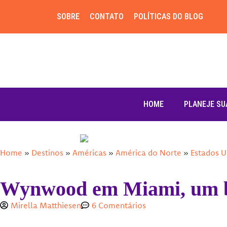
SOBRE
CONTATO
POLÍTICAS DO BLOG
HOME
PLANEJE SU
Home
»
Destinos
»
Américas
»
América do Norte
»
Estados U
Wynwood em Miami, um ba
Mirella Matthiesen
6 Comentários