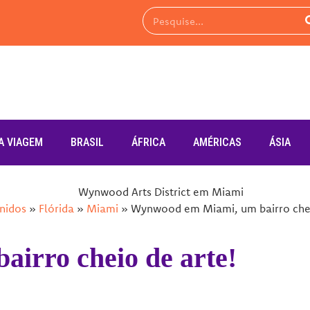
A VIAGEM
BRASIL
ÁFRICA
AMÉRICAS
ÁSIA
nidos
»
Flórida
»
Miami
»
Wynwood em Miami, um bairro chei
irro cheio de arte!