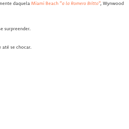
temente daquela
Miami Beach “
a la Romero Britto
“
, Wynwood
se surpreender.
e até se chocar.