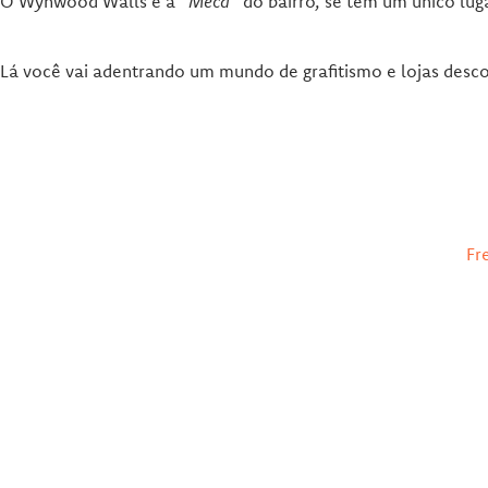
O Wynwood Walls é a “
Meca
” do bairro, se tem um único lug
Lá você vai adentrando um mundo de grafitismo e lojas descol
Fr