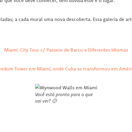
ar que você deve conhecer, sem dúvida esse é o lugar.
adas; a cada mural uma nova descoberta. Essa galeria de arte
Miami: City Tour c/ Passeio de Barco e Diferentes Idiomas
eedom Tower em Miami, onde Cuba se transformou em Améri
Você está pronto para o que
vai ver? 🙂