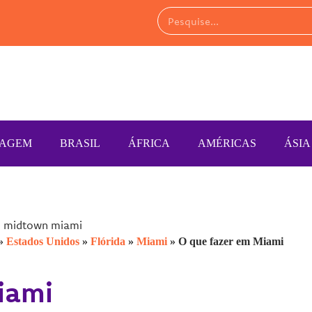
IAGEM
BRASIL
ÁFRICA
AMÉRICAS
ÁSIA
»
Estados Unidos
»
Flórida
»
Miami
»
O que fazer em Miami
iami