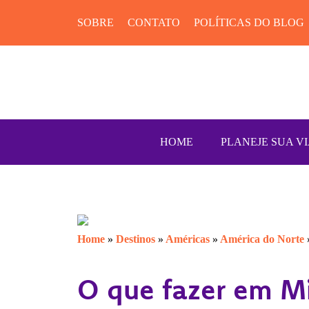
SOBRE
CONTATO
POLÍTICAS DO BLOG
HOME
PLANEJE SUA V
Home
»
Destinos
»
Américas
»
América do Norte
O que fazer em M