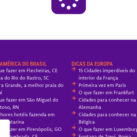
 AMÉRICA DO BRASIL
DICAS DA EUROPA
ue fazer em Flecheiras, CE
15 Cidades imperdíveis do
ra do Rio do Rastro, SC
interior da França
ra Grande, a melhor praia do
Primeira vez em Paris
í
O que fazer em Frankfurt
ue fazer em São Miguel do
Cidades para conhecer na
toso, RN
Alemanha
hores hotéis fazenda em
Cidades para conhecer na
ta Catarina
Bélgica
ue fazer em Pirenópolis, GO
O que fazer em Luxembur
oa Quebrada, CE
Fontana de Trevi, Roma