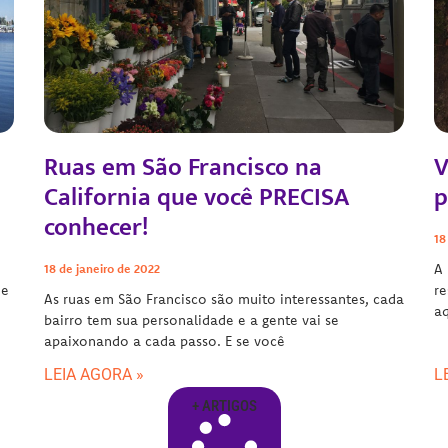
Ruas em São Francisco na
V
California que você PRECISA
p
conhecer!
18
A 
18 de janeiro de 2022
de
re
As ruas em São Francisco são muito interessantes, cada
aq
bairro tem sua personalidade e a gente vai se
apaixonando a cada passo. E se você
LEIA AGORA »
L
+ ARTIGOS