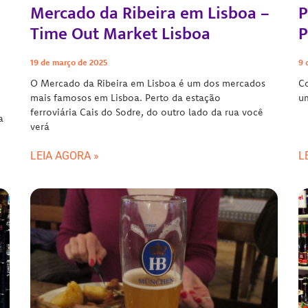
Mercado da Ribeira em Lisboa –
P
a
Time Out Market Lisboa
P
19 de março de 2025
9 
O Mercado da Ribeira em Lisboa é um dos mercados
Co
mais famosos em Lisboa. Perto da estação
um
ferroviária Cais do Sodre, do outro lado da rua você
a
verá
LEIA AGORA »
L