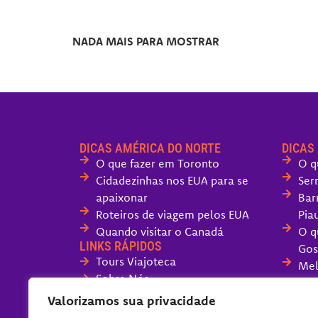
NADA MAIS PARA MOSTRAR
DICAS AMÉRICA DO NORTE
DICAS
O que fazer em Toronto
O q
Cidadezinhas nos EUA para se
Ser
apaixonar
Bar
Roteiros de viagem pelos EUA
Piau
Quando visitar o Canadá
O q
LINKS RÁPIDOS
Gos
Tours Viajoteca
Mel
Sobre Nós
San
Fale com o Viajoteca
Valorizamos sua privacidade
O q
Políticas do Blog
Can