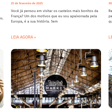
25 de fevereiro de 2025
30
Você já pensou em visitar os castelos mais bonitos da
Ra
França? Um dos motivos que eu sou apaixonada pela
pa
am.
Europa, é a sua história. Sem
qu
LEIA AGORA »
L