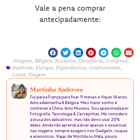
Vale a pena comprar
antecipadamente:
.Viagens
,
Bélgica
,
Bruxelas
,
Cervejaria
,
Compras
,
Destinos
,
Europa
,
Experiências
,
Gastronomia
,
Lojas
,
Viagem
Martinha Andersen
Fui para a França para ficar 11 meses e fiquei 14 anos.
Amo a Alemanha & Bélgica. Meu maior sonho é
conhecer a China. Amo Museus. Sou apaixonada por
Fotografia, Tecnologia & Cervejinhas. Me considero
a louca dos aplicativos, mas não devo usar 20%
deles. Ainda não aprendi a levar apenas o essencial
nas viagens, sempre exagero nos Gadgets, roupas
e acessórios. Viajar de Mochila ou Mala, pouco