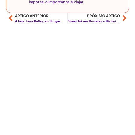
importa; o importante é viajar.
ARTIGO ANTERIOR
PRÓXIMO ARTIGO
A bela Torre Belfry, em Bruges
Street Art em Bruxelas = Histórias em Quadrinhos