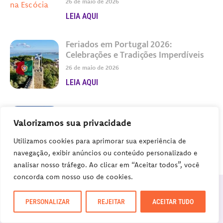
26 de maio de 2026
LEIA AQUI
Feriados em Portugal 2026:
Celebrações e Tradições Imperdíveis
26 de maio de 2026
LEIA AQUI
Feriados na Espanha 2026: datas,
tradições e dicas para viajar melhor
Valorizamos sua privacidade
27 de maio de 2026
Utilizamos cookies para aprimorar sua experiência de
LEIA AQUI
navegação, exibir anúncios ou conteúdo personalizado e
analisar nosso tráfego. Ao clicar em “Aceitar todos”, você
concorda com nosso uso de cookies.
COMENTÁRIOS
PERSONALIZAR
REJEITAR
ACEITAR TUDO