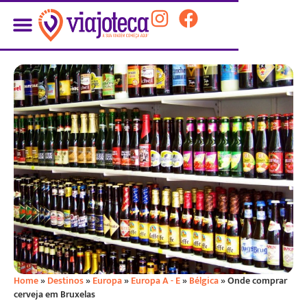
Home
»
Destinos
»
Europa
»
Europa A - E
»
Bélgica
»
Onde comprar
cerveja em Bruxelas