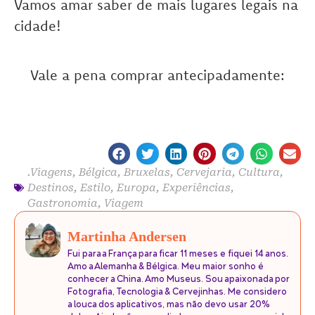
Vamos amar saber de mais lugares legais na
cidade!
Vale a pena comprar antecipadamente:
.Viagens
,
Bélgica
,
Bruxelas
,
Cervejaria
,
Cultura
,
Destinos
,
Estilo
,
Europa
,
Experiências
,
Gastronomia
,
Viagem
Martinha Andersen
Fui para a França para ficar 11 meses e fiquei 14 anos.
Amo a Alemanha & Bélgica. Meu maior sonho é
conhecer a China. Amo Museus. Sou apaixonada por
Fotografia, Tecnologia & Cervejinhas. Me considero
a louca dos aplicativos, mas não devo usar 20%