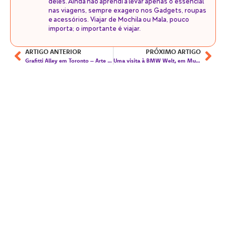
deles. Ainda não aprendi a levar apenas o essencial
nas viagens, sempre exagero nos Gadgets, roupas
e acessórios. Viajar de Mochila ou Mala, pouco
importa; o importante é viajar.
ARTIGO ANTERIOR
PRÓXIMO ARTIGO
Grafitti Alley em Toronto – Arte de rua na Rush Lane
Uma visita à BMW Welt, em Munique, na Alemanha