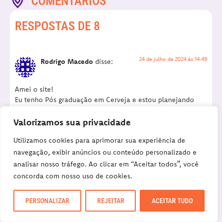
COMENTÁRIOS
RESPOSTAS DE 8
24 de julho de 2024 às 14:49
Rodrigo Macedo
disse:
Amei o site!
Eu tenho Pós graduação em Cerveja e estou planejando
uma viagem cervejeira de 1 mês. Ao procurar por lugares
para beber em Bruxelas este site foi um dos primeiros que
Valorizamos sua privacidade
apareceu e posso dizer que estou adorando os posts com
Utilizamos cookies para aprimorar sua experiência de
as dicas de lugares para ir, especialmente voltado para os
lugares que não são de cerveja, já que montei
navegação, exibir anúncios ou conteúdo personalizado e
primeiramente as cidades que devo ir, voltadas para a
analisar nosso tráfego. Ao clicar em “Aceitar todos”, você
cerveja e preciso agora montar o roteiro nestas cidades e
concorda com nosso uso de cookies.
este site tem sido uma das principais formas de pesquisa.
E claro, os 4 lugares sugeridos entraram com toda certeza
PERSONALIZAR
REJEITAR
ACEITAR TUDO
no meu roteiro.