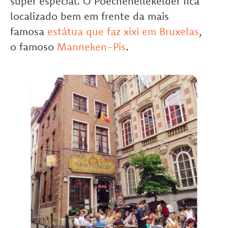
super especial. O Poechenellekelder fica
localizado bem em frente da mais
famosa
estátua que faz xixi em Bruxelas
,
o famoso
Manneken-Pis
.