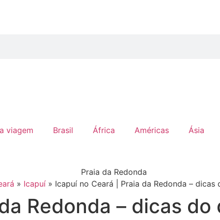
ua viagem
Brasil
África
Américas
Ásia
eará
»
Icapuí
»
Icapuí no Ceará | Praia da Redonda – dicas 
 da Redonda – dicas do 