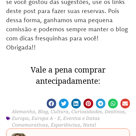
se você gostou das sugestões, use os links
deste post para fazer suas reservas. Pois
dessa forma, ganhamos uma pequena
comissão e podemos sempre manter o blog
com dicas fresquinhas para você!
Obrigada!!
Vale a pena comprar
antecipadamente:
Alemanha
,
Blog
,
Cultura
,
Curiosidades
,
Destinos
,
Europa
,
Europa A - E
,
Eventos e Datas
Comemorativas
,
Experiências
,
Natal