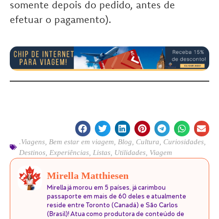
somente depois do pedido, antes de
efetuar o pagamento).
.Viagens
,
Bem estar em viagem
,
Blog
,
Cultura
,
Curiosidades
,
Destinos
,
Experiências
,
Listas
,
Utilidades
,
Viagem
Mirella Matthiesen
Mirella já morou em 5 países, já carimbou
passaporte em mais de 60 deles e atualmente
reside entre Toronto (Canadá) e São Carlos
(Brasil)! Atua como produtora de conteúdo de