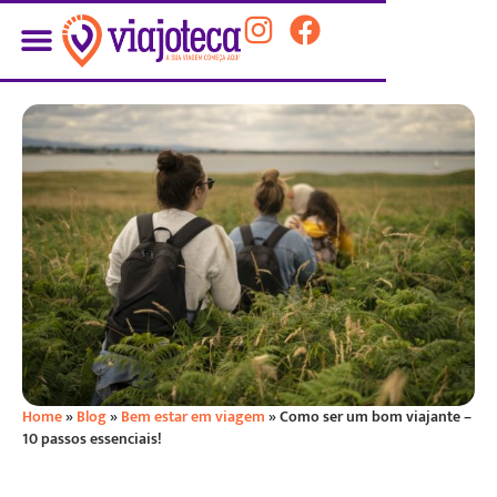
PLANEJE SUA VIAGEM
Home
»
Blog
»
Bem estar em viagem
»
Como ser um bom viajante –
10 passos essenciais!