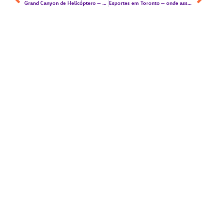
Grand Canyon de Helicóptero – uma experiência incrível em Las Vegas!
Esportes em Toronto – onde assistir jogos de basquete, baseball, hockey e futebol!