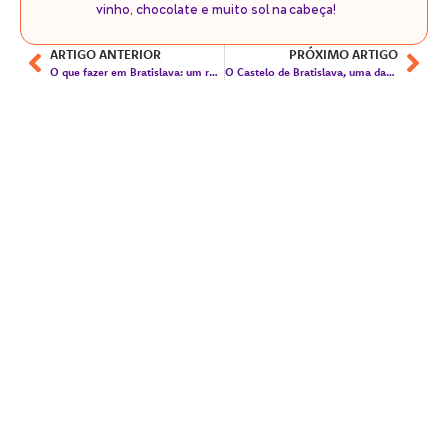
vinho, chocolate e muito sol na cabeça!
ARTIGO ANTERIOR
PRÓXIMO ARTIGO
O que fazer em Bratislava: um roteiro para conhecer a capital da Eslováquia!
O Castelo de Bratislava, uma das maiores atrações da Eslováquia!