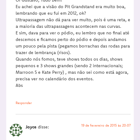
Eu achei que a visão do Pit Grandstand era muito boa,
lembrando que eu fui em 2012, ok?
Ultrapassagem não dá para ver muito, pois é uma reta, e
a maioria das ultrapassagens acontecem nas curvas.
E sim, dava para ver o pódio, eu lembro que no final até
descemos e ficamos perto do pódio e depois andamos
um pouco pela pista (pegamos borrachas das rodas para
trazer de lembrança (risos).
Quando nós fomos, teve shows todos os dias, shows
pequenos e 3 shows grandes (sendo 2 internacionais;
Marroon 5 e Kate Perry) , mas não sei como está agora,
precisa ver no calendário dos eventos.
Abs
Responder
19 de fevereiro de 2015 às 20:07
Joyce
disse: