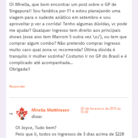
Oi Mirella, que bom encontrar um post sobre o GP de
Singapura!! Sou fanática por F1 e estou planejando uma
viagem para o sudeste asiático em setembro e vou
aproveitar p ver a corrida! Tenho algumas dúvidas, vc pode
me ajudar? Qualquer ingresso tem direito aos principais
shows (esse ano tem Marrom 5 outra vez \o/), ou tem que
comprar algum combo? Não pretendo comprar ingresso
muito caro qual zona vc recomenda? Última dúvida é
tranquilo ir mulher sozinha? Costumo ir no GP do Brasil e é
complicado até acompanhada…
Obrigada!!
Responder
20 de fevereiro de 2015 às
Mirella Matthiesen
15:45
disse:
OI Joyce, Tudo bem?
Pelo que li, todos os ingressos de 3 dias acima de $228