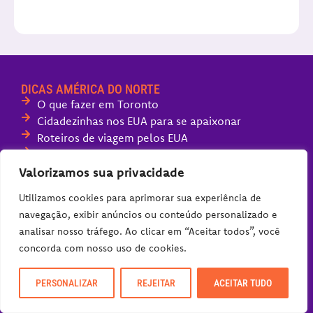
DICAS AMÉRICA DO NORTE
O que fazer em Toronto
Cidadezinhas nos EUA para se apaixonar
Roteiros de viagem pelos EUA
Quando visitar o Canadá
LINKS RÁPIDOS
Valorizamos sua privacidade
Tours Viajoteca
Utilizamos cookies para aprimorar sua experiência de
Sobre Nós
navegação, exibir anúncios ou conteúdo personalizado e
Fale com o Viajoteca
analisar nosso tráfego. Ao clicar em “Aceitar todos”, você
Políticas do Blog
concorda com nosso uso de cookies.
DICAS AMÉRICA DO BRASIL
O que fazer em Flecheiras, CE
PERSONALIZAR
REJEITAR
ACEITAR TUDO
Serra do Rio do Rastro, SC
Barra Grande, a melhor praia do Piauí