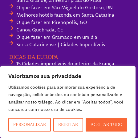
Barra Grande, a melhor praia do Piauí
O que fazer em São Miguel do Gostoso, RN
Melhores hotéis fazenda em Santa Catarina
O que fazer em Pirenópolis, GO
Canoa Quebrada, CE
O que fazer em Gramado em um dia
Serra Catarinense | Cidades Imperdíveis
DICAS DA EUROPA
15 Cidades imperdíveis do interior da França
Primeira vez em Paris
Valorizamos sua privacidade
O que fazer em Frankfurt
Cidades para conhecer na Alemanha
Utilizamos cookies para aprimorar sua experiência de
Cidades para conhecer na Bélgica
navegação, exibir anúncios ou conteúdo personalizado e
O que fazer em Luxemburgo
analisar nosso tráfego. Ao clicar em “Aceitar todos”, você
Fontana de Trevi, Roma
concorda com nosso uso de cookies.
Melhores parques de diversões da Europa
Compras na Alemanha (guia completo)
PERSONALIZAR
REJEITAR
ACEITAR TUDO