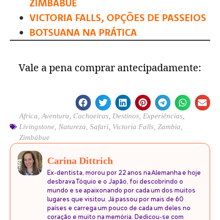
ZIMBÁBUE
VICTORIA FALLS, OPÇÕES DE PASSEIOS
BOTSUANA NA PRÁTICA
Vale a pena comprar antecipadamente:
Africa
,
Aventura
,
Cachoeiras
,
Destinos
,
Experiências
,
Livingstone
,
Natureza
,
Safari
,
Victoria Falls
,
Zambia
,
Zimbábue
Carina Dittrich
Ex-dentista, morou por 22 anos na Alemanha e hoje
desbrava Tóquio e o Japão, foi descobrindo o
mundo e se apaixonando por cada um dos muitos
lugares que visitou. Já passou por mais de 60
países e carrega um pouco de cada um deles no
coração e muito na memória. Dedicou-se com