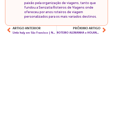
paixão pela organização de viagens, tanto que
fundou a Senzatia Roteiros de Viagens onde
ofereceu por anos roteiros de viagem
personalizados para os mais variados destinos.
ARTIGO ANTERIOR
PRÓXIMO ARTIGO
Little Italy em São Francisco | North Beach
ROTEIRO ALEMANHA e HOLANDA – incluindo Bélgica e Luxemburgo