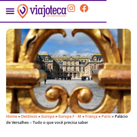
Home
»
Destinos
»
Europa
»
Europa F - M
»
França
»
Paris
»
Palácio
de Versalhes – Tudo o que você precisa saber