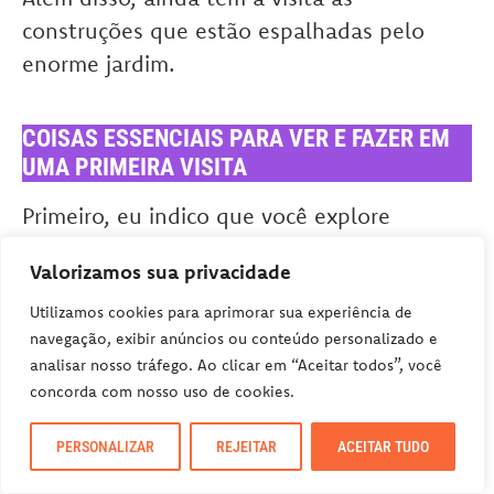
construções que estão espalhadas pelo
enorme jardim.
COISAS ESSENCIAIS PARA VER E FAZER EM
UMA PRIMEIRA VISITA
Primeiro, eu indico que você explore
o palácio principal. Então, depois de
Valorizamos sua privacidade
comprar seu ingresso e pegar um guia de
áudio gratuito na entrada principal, comece
Utilizamos cookies para aprimorar sua experiência de
navegação, exibir anúncios ou conteúdo personalizado e
a conhecer o lindo palácio.
analisar nosso tráfego. Ao clicar em “Aceitar todos”, você
concorda com nosso uso de cookies.
Para esta visita, reserve entre duas a três
PERSONALIZAR
REJEITAR
ACEITAR TUDO
horas se você quer explorar completamente
o palácio. Caso você queira só se concentrar