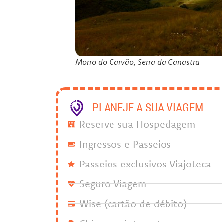
Morro do Carvão, Serra da Canastra
PLANEJE A SUA VIAGEM
Reserve sua Hospedagem
Ingressos e Passeios
Passeios exclusivos Viajoteca
Seguro Viagem
Wise (cartão de débito)