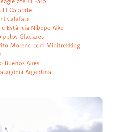
Beagle até El Faro
 El Calafate
 El Calafate
m e Estância Nibepo Aike
 pelos Glaciares
erito Moreno com Minitrekking
m
 > Buenos Aires
Patagônia Argentina