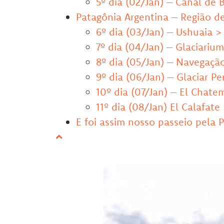
5º dia (02/Jan) – Canal de 
Patagônia Argentina – Região de
6º dia (03/Jan) – Ushuaia >
7º dia (04/Jan) – Glaciariu
8º dia (05/Jan) – Navegação
9º dia (06/Jan) – Glaciar P
10º dia (07/Jan) – El Chate
11º dia (08/Jan) El Calafate
E foi assim nosso passeio pela 