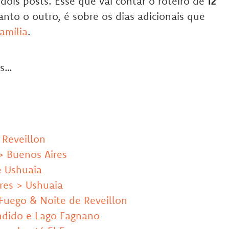
dois posts. Esse que vai contar o roteiro de
12
anto o outro, é sobre os dias adicionais que
amília
.
as…
 Reveillon
 > Buenos Aires
e Ushuaia
res > Ushuaia
l Fuego & Noite de Reveillon
ondido e Lago Fagnano