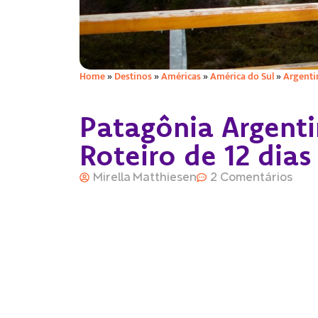
Home
»
Destinos
»
Américas
»
América do Sul
»
Argenti
Patagônia Argenti
Roteiro de 12 dias
Mirella Matthiesen
2 Comentários